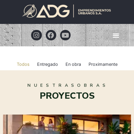
Todos
Entregado
En obra
Proximamente
N U E S T R A S O B R A S
PROYECTOS